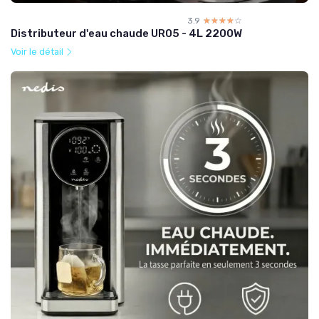
3.9
☆☆☆☆☆
★★★★★
Distributeur d'eau chaude UR05 - 4L 2200W
Voir le détail