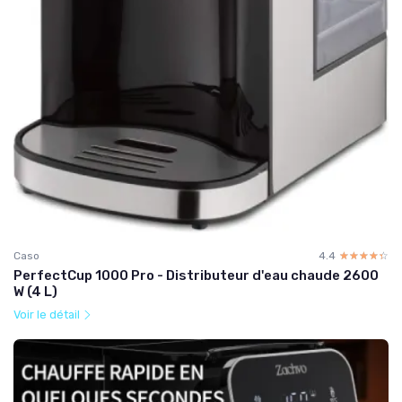
Caso
4.4
☆☆☆☆☆
★★★★★
PerfectCup 1000 Pro - Distributeur d'eau chaude 2600
W (4 L)
Voir le détail