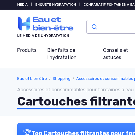
Panneau de gestion des cookies
MEDIA
|
ENQUÊTE HYDRATATION
|
COMPARATIF FONTAINES À EA
LE MÉDIA DE L'HYDRATATION
Produits
Bienfaits de
Conseils et
l'hydratation
astuces
Eau et bien être
Shopping
Accessoires et consommables p
Accessoires et consommables pour fontaines à e
Cartouches filtrant
🏆
Top Cartouches filtrantes pour fo