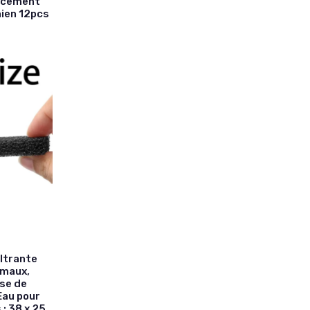
lacement
hien 12pcs
ltrante
imaux,
sse de
Eau pour
: 38 x 25