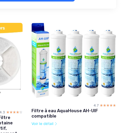
4.7
☆☆☆☆☆
★★★★★
Filtre à eau AquaHouse AH-UIF
4.3
☆☆☆☆☆
★★★★★
compatible
iltre
ntaine
Voir le détail
tif,