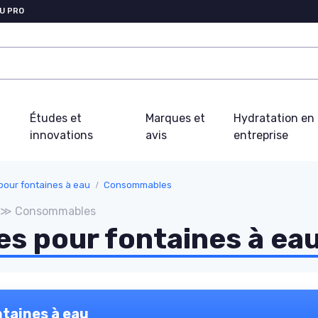
U PRO
Études et
Marques et
Hydratation en
innovations
avis
entreprise
our fontaines à eau
Consommables
au ≫ Consommables
es pour fontaines à ea
ntaines à eau