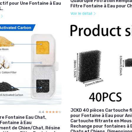
Quadruple Filtration Remp
ctif pour Une Fontaine à Eau
Filtre Fontaine à Eau pour C
L.
Voir le détail
l
JCKD 40 pièces Cartouche fi
4.4
☆☆☆☆☆
★★★★★
pour Fontaine à Eau pour An
re Fontaine Eau Chat,
Cartouche filtrante en Mou
 Fontaine à Eau
Rechange pour fontaines à 
ent de Chien/Chat, Résine
Chats et Chiens, Dimensions 