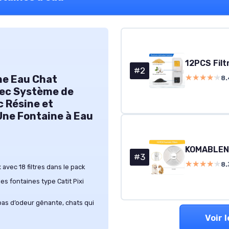
#2
★★★★★
★★★★★
ine Eau Chat
8.
vec Système de
c Résine et
Une Fontaine à Eau
#3
★★★★★
★★★★★
8.
avec 18 filtres dans le pack
es fontaines type Catit Pixi
, pas d’odeur gênante, chats qui
Voir 