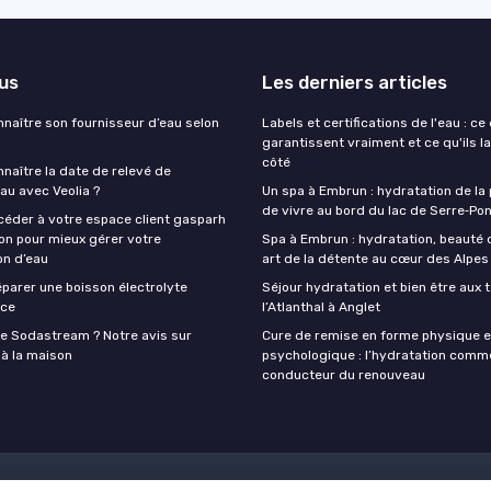
lus
Les derniers articles
aître son fournisseur d’eau selon
Labels et certifications de l'eau : ce 
garantissent vraiment et ce qu'ils l
côté
aître la date de relevé de
au avec Veolia ?
Un spa à Embrun : hydratation de la 
de vivre au bord du lac de Serre‑Po
der à votre espace client gasparh
on pour mieux gérer votre
Spa à Embrun : hydratation, beauté 
n d’eau
art de la détente au cœur des Alpes
arer une boisson électrolyte
Séjour hydratation et bien être aux 
ace
l’Atlanthal à Anglet
e Sodastream ? Notre avis sur
Cure de remise en forme physique e
 à la maison
psychologique : l’hydratation comme
conducteur du renouveau
 légales
Politique de confidentialité
Grande Enquête 2025 sur l' hy