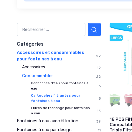
Catégories
Accessoires et consommables
22
pour fontaines à eau
Accessoires
19
Consommables
22
Bonbonnes d’eau pour fontaines à
6
eau
Cartouches filtrantes pour
5
fontaines à eau
Filtres de rechange pour fontaines
15
à eau
18 PCS Fil
Fontaines à eau avec filtration
39
Compatibl
Fontaines à eau par design
Triple Fil
11