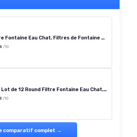
12PCS Filtre Fontaine Eau Chat, Filtres de Fontaine à Eau Remplacement de Chien/Chat, Résine Charbon Actif pour Filtre Fontaine à Eau, pour des Fontaine pour à avec des Détecteurs de Mouvement
4
/10
KOMABLEN Lot de 12 Round Filtre Fontaine Eau Chat, Filtre Fontaine avec la résine et Charbon Actif, Quadruple Filtration Remplacement Filtre Fontaine à Eau pour Chien 12pcs
3
/10
le comparatif complet →