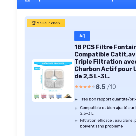
🏆 Meilleur choix
#1
18 PCS Filtre Fonta
Compatible Catit,a
Triple Filtration ave
Charbon Actif pour 
de 2,5 L-3L.
8.5
/10
★★★★★
★★★★★
+
Très bon rapport quantité/prix 
+
Compatible et bien ajusté sur l
2,5–3 L
+
Filtration efficace : eau claire
boivent sans problème