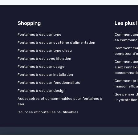
Shopping
Les plus 
Fontaines à eau par type
Comment conn
sa commune
Fontaines à eau par système d’alimentation
Comment conn
Fontaines à eau par type d’eau
compteur d’e
Fontaines à eau avec filtration
Comment accé
Fontaines à eau par usage
suez connexi
consommatio
Fontaines à eau par installation
Comment prép
Fontaines à eau par fonctionnalités
maison effic
Fontaines à eau par design
Que penser d
Accessoires et consommables pour fontaines à
l’hydratation
eau
Gourdes et bouteilles réutilisables
Mentions