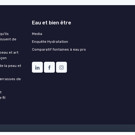
Eau et bien être
qu'ils
Media
aissent de
Enquête Hydratation
Comparatif fontaines à eau pro
peau et art
nçon
de la peau et
terrasses de
t
 fil
dratation