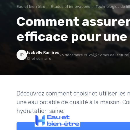
Eau et bien être
Études et innovations
Technologies de fil
Comment assurer 
efficace pour une
Isabelle Ramires
26 décembre 2025
12 min de lecture
Chef culinaire
Découvrez comment choisir et utiliser les m
une eau potable de qualité à la maison. Con
hydratation saine.