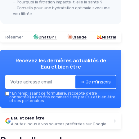
— Pourquoi la filtration impacte-t-elle la santé ?
— Conseils pour une hydratation optimale avec une
eau filtrée
Résumer
ChatGPT
Claude
Mistral
Recevez les dernières actualités de
Eau et bien être
➔ Je m'inscris
*
En remplissant ce formulaire, j’accepte d’être
contacté(e) à des fins commerciales par Eau et bien être
et ses partenaires.
Eau et bien être
Ajoutez-nous à vos sources préférées sur Google