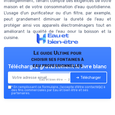
intelligemment, tenant compte des exigences de votre
maison et de votre consommation d'eau quotidienne.
L'usage d'un purificateur ou d'un filtre, par exemple,
peut grandement diminuer la dureté de l'eau et
protéger ainsi vos appareils électroménagers tout en
améliorant la qualité de l'eau pour la boisson et la
cuisine.
Le guide Ultime pour
choisir ses fontaines à
eau professionnelles
Téléchargez gratuitement le livre blanc
➔ Télécharger
Eau et bien être — 2026
*
En remplissant ce formulaire, j’accepte d’être contacté(e) à
des fins commerciales par Eau et bien être et ses
partenaires.